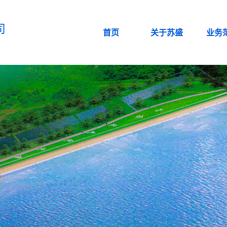
司
首页
关于苏盛
业务