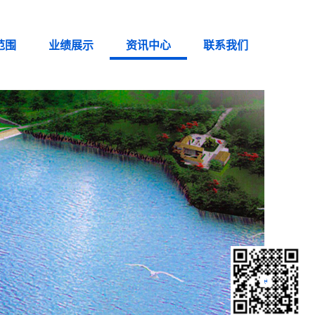
范围
业绩展示
资讯中心
联系我们