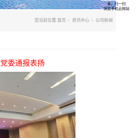
亲，扫一扫
浏览手机云网站
您当前位置:
首页
资讯中心
公司新闻
会党委通报表扬