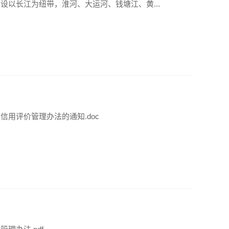
设以长江为纽带，淮河、大运河、钱塘江、黄...
用评价管理办法的通知.doc