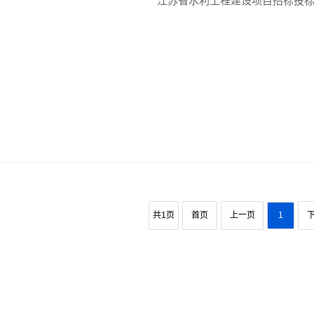
江苏省水利工程建设项目招标投标管
共1页
首页
上一页
1