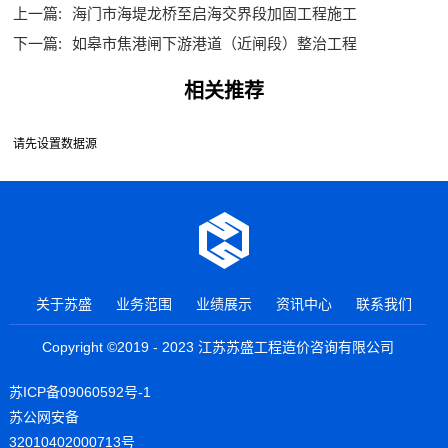
上一篇:
海门市海堤龙桥至启海交界段加固工程施工
下一篇:
如皋市焦港闸下游港道（近闸段）整治工程
相关推荐
请先设置数据源
关于苏盛
业务范围
业绩展示
资讯中心
联系我们
Copyright ©2019 - 2023 江苏苏盛工程造价咨询有限公司
苏ICP备09060592号-1
苏公网安备
32010402000713号