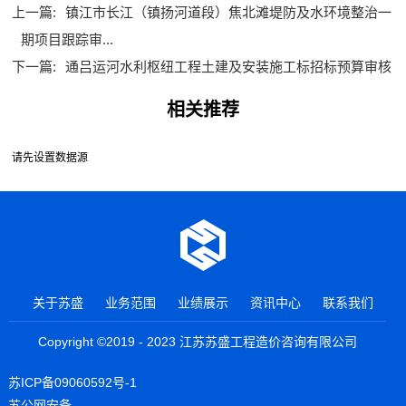
上一篇:
镇江市长江（镇扬河道段）焦北滩堤防及水环境整治一
期项目跟踪审...
下一篇:
通吕运河水利枢纽工程土建及安装施工标招标预算审核
相关推荐
请先设置数据源
关于苏盛
业务范围
业绩展示
资讯中心
联系我们
Copyright ©2019 - 2023 江苏苏盛工程造价咨询有限公司
苏ICP备09060592号-1
苏公网安备