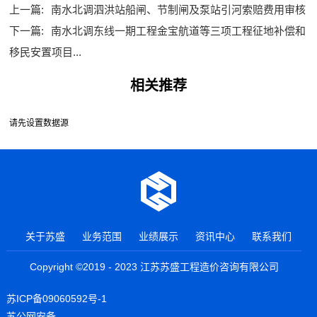
上一篇:
南水北调泗洪站船闸、节制闸及泵站引河索赔费用审核
下一篇:
南水北调东线一期工程金宝航道等三项工程征地补偿和
移民安置项目...
相关推荐
请先设置数据源
关于苏盛
业务范围
业绩展示
资讯中心
联系我们
Copyright ©2019 - 2023 江苏苏盛工程造价咨询有限公司
苏ICP备09060592号-1
苏公网安备