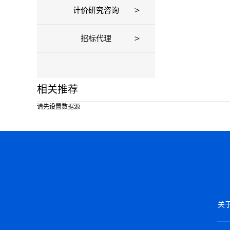
计价研究咨询
招标代理
相关推荐
请先设置数据源
关