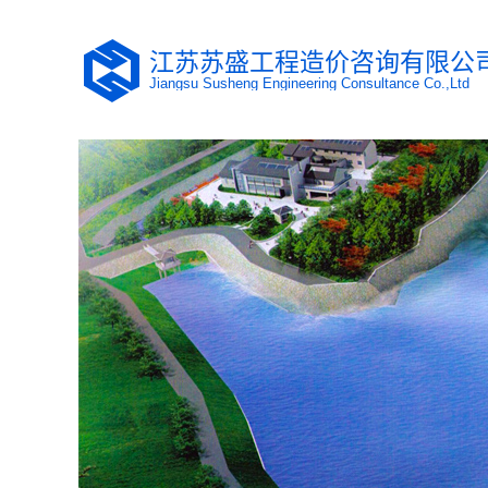
江苏苏盛工程造价咨询有限公
Jiangsu Susheng Engineering Consultance Co.,Ltd