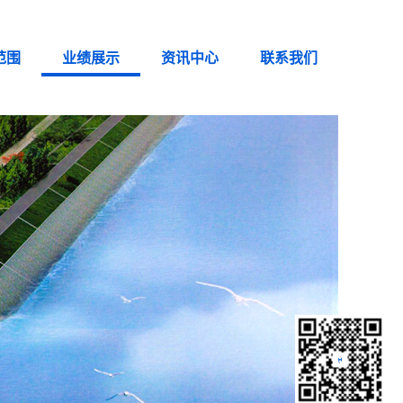
范围
业绩展示
资讯中心
联系我们