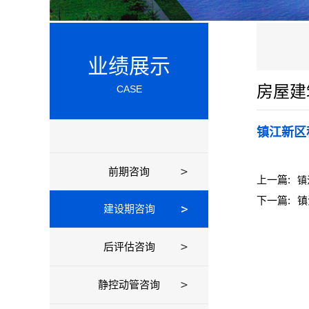
业绩展示
房屋建
CASE
镇江新区
前期咨询
上一篇:
镇
下一篇:
镇
建设期咨询
后评估咨询
静控动管咨询