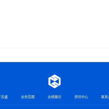
于苏盛
业务范围
业绩展示
资讯中心
联系