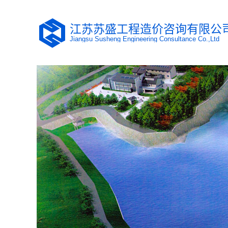
江苏苏盛工程造价咨询有限公
Jiangsu Susheng Engineering Consultance Co.,Ltd