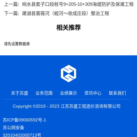
上一篇:
响水县套子口段桩号9+205-10+309海堤防护及保滩工程
下一篇:
建湖县蔷薇河（蚬河～收成庄段）整治工程
相关推荐
请先设置数据源
关于苏盛
业务范围
业绩展示
资讯中心
联系我们
Copyright ©2019 - 2023 江苏苏盛工程造价咨询有限公司
苏ICP备09060592号-1
苏公网安备
32010402000713号