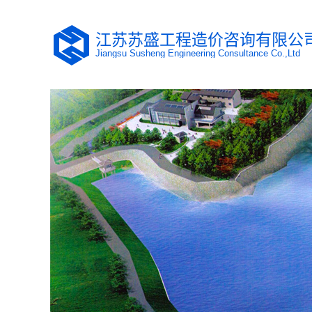
江苏苏盛工程造价咨询有限公
Jiangsu Susheng Engineering Consultance Co.,Ltd