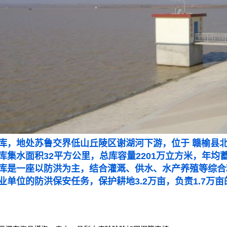
库，地处苏鲁交界低山丘陵区谢湖河下游，位于
赣榆县
库集水面积32平方公里，总
库容量
2201万立方米，年均
库是一座以防洪为主，结合灌溉、供水、水产养殖等综合利
业单位的防洪保安任务，保护耕地3.2万亩，负责1.7万