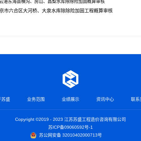
云港东海县横沟、房山、昌梨水库除除险加固概算审核
京市六合区大河桥、大泉水库除除险加固工程概算审核
于苏盛
业务范围
业绩展示
资讯中心
联系
Copyright ©2019 - 2023 江苏苏盛工程造价咨询有限公司
苏ICP备09060592号-1
苏公网安备 32010402000713号