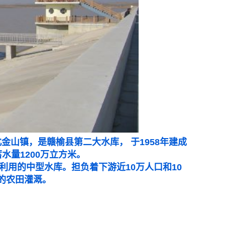
北
金山镇
，是赣榆县第二大水库， 于1958年建成
蓄水量1200万立方米。
用的中型水库。担负着下游近10万人口和10
亩的农田灌溉。