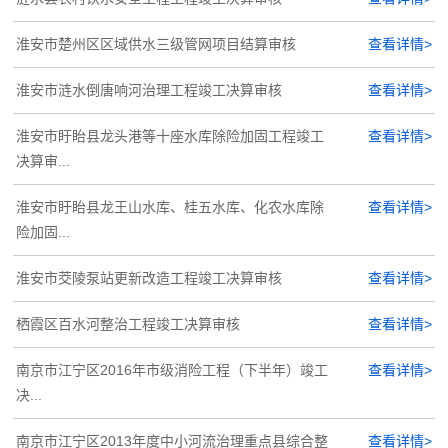
淮安市楚州区区域供水三级管网项目结算审核
查看详情>
淮安市涟水倒唐响河治理工程竣工决算审核
查看详情>
淮安市盱眙县龙头港等十座水库除险加固工程竣工
查看详情>
决算审...
淮安市盱眙县龙王山水库、桂五水库、化农水库除
查看详情>
险加固...
淮安市茭陵泵站更新改造工程竣工决算审核
查看详情>
栖霞区百水河整治工程竣工决算审核
查看详情>
南京市江宁区2016年市级消险工程（下半年）竣工
查看详情>
决...
南京市江宁区2013年度中小河流治理重点县综合整
查看详情>